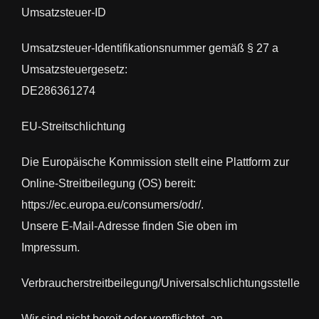
Musikpro
Umsatzsteuer-ID
SUCHE
Umsatzsteuer-Identifikationsnummer gemäß § 27 a
NACH:
Umsatzsteuergesetz:
DE286361274
EU-Streitschlichtung
Die Europäische Kommission stellt eine Plattform zur
Online-Streitbeilegung (OS) bereit:
https://ec.europa.eu/consumers/odr/.
Unsere E-Mail-Adresse finden Sie oben im
Impressum.
Verbraucherstreitbeilegung/Universalschlichtungsstelle
Wir sind nicht bereit oder verpflichtet, an