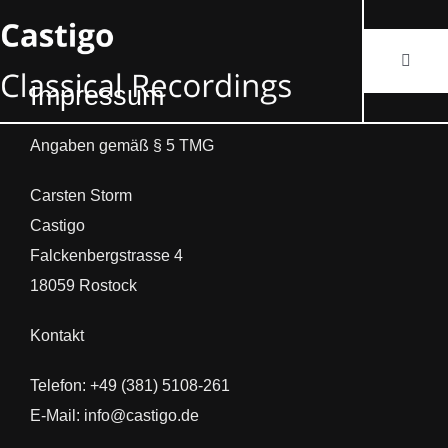
Zum
Inhalt
Toggle
springen
Navigat
Impressum
Angaben gemäß § 5 TMG
Über uns
Carsten Storm
Castigo
Falckenbergstrasse 4
Dein Al
18059 Rostock
Vertrieb
Kontakt
Telefon: +49 (381) 5108-261
KATAL
E-Mail: info@castigo.de