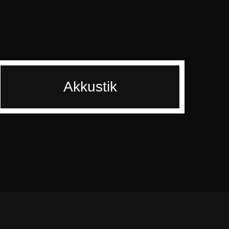
Aufnahmeraum
Akkustik
Castigo wählt immer einen geeigneten
Aufnahmeraum in Hinblick auf die
Besetzung und den Kompositionsstil. Die
natürliche gute Akkustik sorg für die
Inspiration der Künstler.