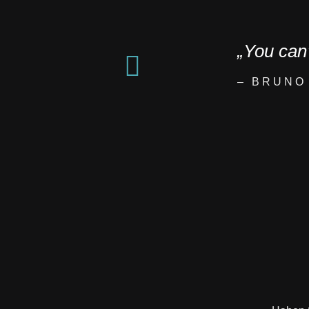
„You can’
– BRUNO