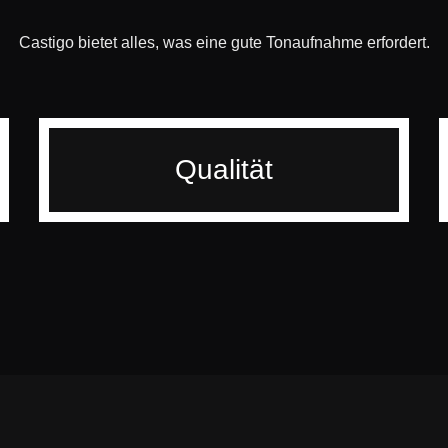
Castigo bietet alles, was eine gute Tonaufnahme erfordert.
Qualität
Technik
Castigo produziert mit exklusiver
Tontechnik, die eine wesentliche
Voraussetzung für die naturgetreue
Aufnahme und Wiedergabe einer
außergewöhnlichen Interpretation ist.