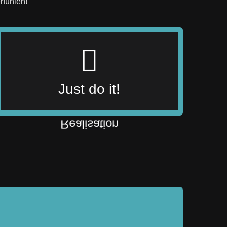
rfühlen!
fangen an!
Nehmen wir uns ausreichend Zeit und
Just do it!
Dann gehts los mit der Aufnahme!
Alles geplant und entschieden?
Realisation