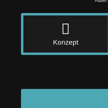
Haben S
Anlass besteht für Ihre Aufnahme?
Aufnahmen neugierig werden? Welcher
Konzept
Wie könnte der Musikmarkt auf Ihre
Konzept